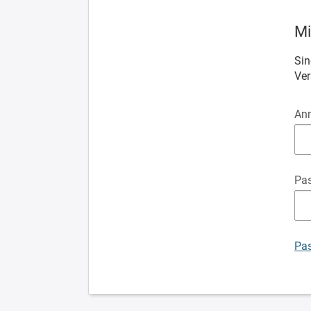
Mi
Sin
Ver
An
Pa
Pas