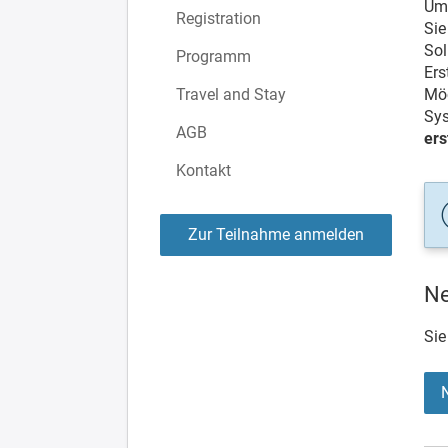
Um 
Registration
Sie
Sol
Programm
Er
Travel and Stay
Möc
Sys
AGB
ers
Kontakt
Zur Teilnahme anmelden
Ne
Sie